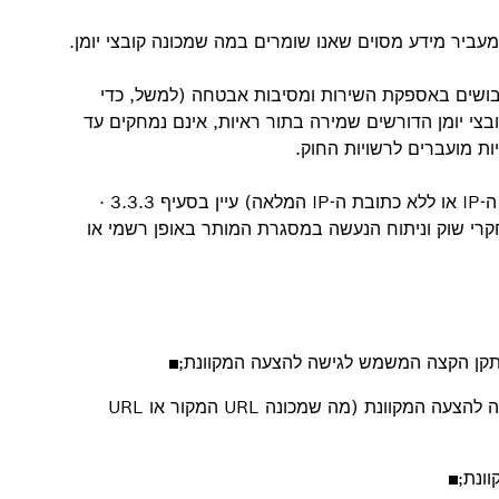
יר מידע מסוים שאנו שומרים במה שמכונה קובצי יומן.
שך 90 ימים כדי לאתר שיבושים באספקת השירות ומסיבות אבטחה (למשל, כדי
ובצי יומן הדורשים שמירה בתור ראיות, אינם נמחקים עד
יות מועברים לרשויות החוק.
קובצי יומן משמשים גם למטרות ניתוח (ללא כתובת ה-IP או ללא כתובת ה-IP המלאה) עיין בסעיף 3.3.3 ·
מחקרי שוק וניתוח הנעשה במסגרת המותר באופן רשמי או
כתובת האינטרנט של האתר שממנו בוצעה הגישה להצעה המקוונת (מה שמכונה URL המקור או URL
ונת;